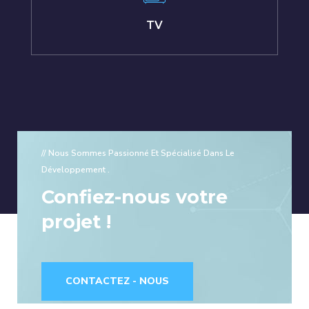
TV
// Nous Sommes Passionné Et Spécialisé Dans Le
Développement .
Confiez-nous votre
projet !
CONTACTEZ - NOUS